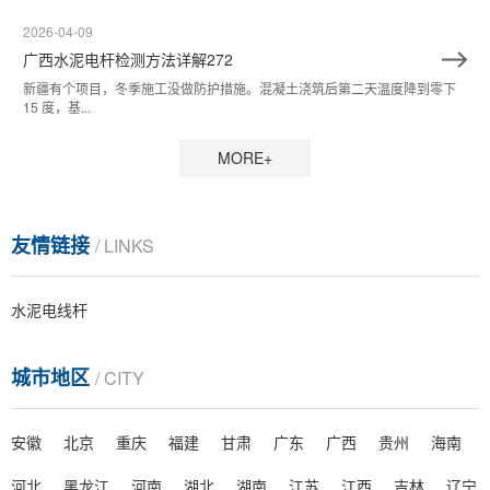
2026-04-09
广西水泥电杆检测方法详解272
新疆有个项目，冬季施工没做防护措施。混凝土浇筑后第二天温度降到零下
15 度，基...
MORE+
友情链接
/ LINKS
水泥电线杆
城市地区
/ CITY
安徽
北京
重庆
福建
甘肃
广东
广西
贵州
海南
河北
黑龙江
河南
湖北
湖南
江苏
江西
吉林
辽宁