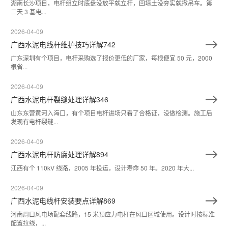
湖南长沙项目，电杆组立时底盘没放平就立杆，回填土没夯实就撤吊车。第
二天 3 基电...
2026-04-09
广西水泥电线杆维护技巧详解742
广东深圳有个项目，电杆采购选了报价更低的厂家，每根便宜 50 元，2000
根省...
2026-04-09
广西水泥电杆裂缝处理详解346
山东东营黄河入海口，有个项目电杆进场只看了合格证，没做检测。施工后
发现有电杆裂缝...
2026-04-09
广西水泥电杆防腐处理详解894
江西有个 110kV 线路，2005 年投运，设计寿命 50 年。2020 年大...
2026-04-09
广西水泥电线杆安装要点详解869
河南周口风电场配套线路，15 米预应力电杆在风口区域使用。设计时按标准
配置拉线，...