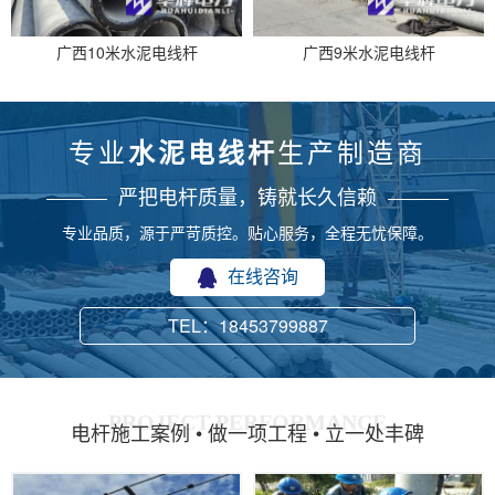
广西10米水泥电线杆
广西9米水泥电线杆
专业
生产制造商
水泥电线杆
严把电杆质量，铸就长久信赖
专业品质，源于严苛质控。贴心服务，全程无忧保障。
在线咨询
TEL：18453799887
PROJECT PERFORMANCE
电杆施工案例 • 做一项工程 • 立一处丰碑