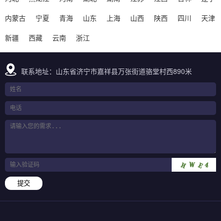
内蒙古
宁夏
青海
山东
上海
山西
陕西
四川
天津
新疆
西藏
云南
浙江
联系地址：山东省济宁市嘉祥县万张街道骆堂村西890米
提交